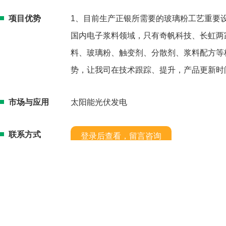
项目优势
1、目前生产正银所需要的玻璃粉工艺重要
国内电子浆料领域，只有奇帆科技、长虹两
料、玻璃粉、触变剂、分散剂、浆料配方等
势，让我司在技术跟踪、提升，产品更新时间
市场与应用
太阳能光伏发电
联系方式
登录后查看，留言咨询