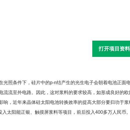
打开项目资料
光照条件下，硅片中的p-n结产生的光生电子会朝着电池正面
电流流至外电路。因此，这对浆料的要求较高，如形成良好的欧
影响，近年来晶体硅太阳电池转换效率的提高大部分要归功于浆
目投入太阳能正银、触摸屏浆料等项目，前后投入400多万人民币